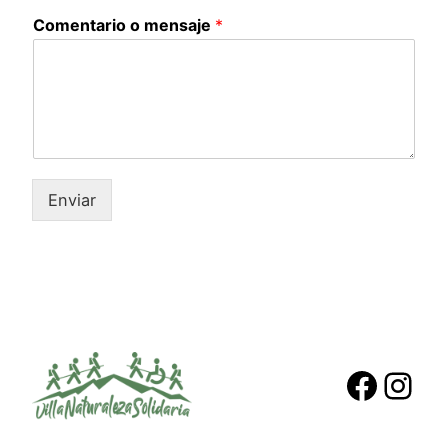
Comentario o mensaje
*
Enviar
https://ww
Ins