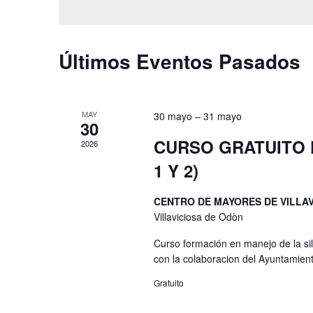
para
y
fecha.
la
palabra
vistas
Últimos Eventos Pasados
clave.
de
MAY
30 mayo
–
31 mayo
30
Eventos
CURSO GRATUITO 
2026
1 Y 2)
CENTRO DE MAYORES DE VILLA
Villaviciosa de Odòn
Curso formación en manejo de la si
con la colaboracion del Ayuntamient
Gratuito